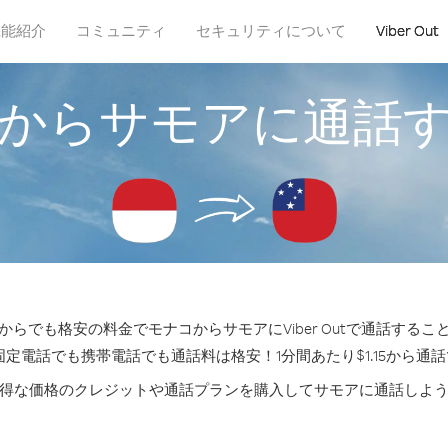
機能紹介
コミュニティ
セキュリティについて
Viber Out
からサモアに通話
からでも格安の料金でモナコからサモアにViber Outで通話するこ
固定電話でも携帯電話でも通話料は格安！1分間あたり$1.15から通
得な価格のクレジットや通話プランを購入してサモアに通話しよ