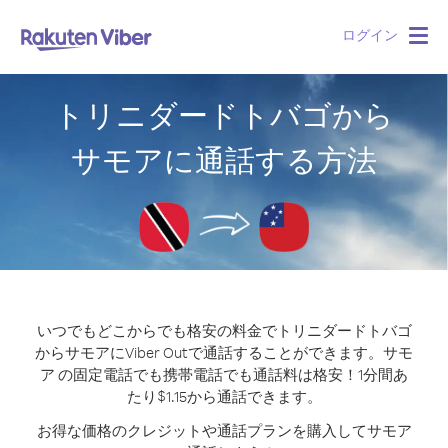
ログイン
Togg
navig
トリニダードトバゴから
サモアに通話する方法
いつでもどこからでも格安の料金でトリニダードトバゴ
からサモアにViber Outで通話することができます。
サモ
ア の固定電話でも携帯電話でも通話料は格安！1分間あ
たり$1.15から通話できます。
お得な価格のクレジットや通話プランを購入してサモア