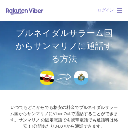
ログイン
Togg
navig
ブルネイダルサラーム国
からサンマリノに通話す
る方法
いつでもどこからでも格安の料金でブルネイダルサラー
ム国からサンマリノにViber Outで通話することができま
す。
サンマリノ の固定電話でも携帯電話でも通話料は格
安！1分間あたり34.0 ¢から通話できます。