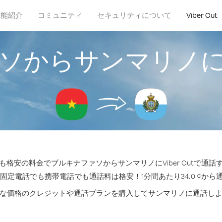
機能紹介
コミュニティ
セキュリティについて
Viber Out
ソからサンマリノ
格安の料金でブルキナファソからサンマリノにViber Outで通
の固定電話でも携帯電話でも通話料は格安！1分間あたり34.0 ¢から
な価格のクレジットや通話プランを購入してサンマリノに通話し