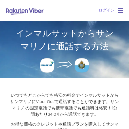
ログイン
Togg
navig
インマルサットからサン
マリノに通話する方法
いつでもどこからでも格安の料金でインマルサットから
サンマリノにViber Outで通話することができます。
サン
マリノ の固定電話でも携帯電話でも通話料は格安！1分
間あたり34.0 ¢から通話できます。
お得な価格のクレジットや通話プランを購入してサンマ