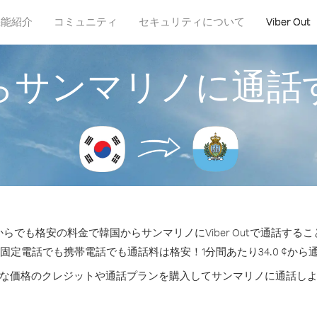
機能紹介
コミュニティ
セキュリティについて
Viber Out
らサンマリノに通話
らでも格安の料金で韓国からサンマリノにViber Outで通話する
の固定電話でも携帯電話でも通話料は格安！1分間あたり34.0 ¢から
な価格のクレジットや通話プランを購入してサンマリノに通話し