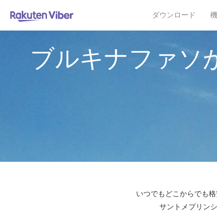
ダウンロード
ブルキナファソ
いつでもどこからでも格安
サントメプリンシ