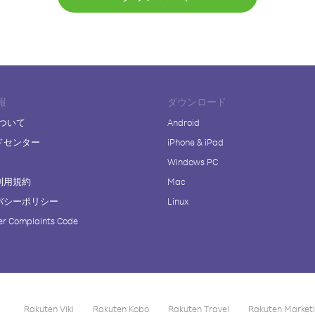
報
ダウンロード
について
Android
ドセンター
iPhone & iPad
Windows PC
利用規約
Mac
バシーポリシー
Linux
r Complaints Code
Rakuten Viki
Rakuten Kobo
Rakuten Travel
Rakuten Market