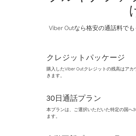
Viber Outなら格安の通
クレジットパッケージ
購入したViber Outクレジットの残高は
きます。
30日通話プラン
本プランは、ご選択いただいた特定の国へ30
ます。