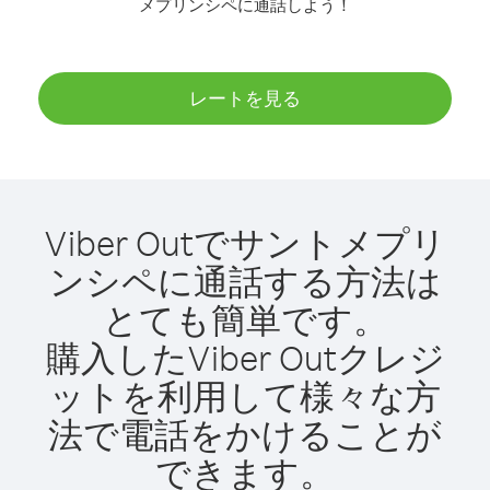
メプリンシペに通話しよう！
レートを見る
Viber Outでサントメプリ
ンシペに通話する方法は
とても簡単です。
購入したViber Outクレジ
ットを利用して様々な方
法で電話をかけることが
できます。