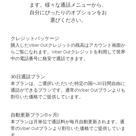
ます。様々な通話メニューから、
自分にぴったりのオプションをお
選びください。
クレジットパッケージ
購入したViber Outクレジットの残高はアカウント画面か
らご覧になれます。Viber Outクレジットを利用して世界
中の電話番号に格安で通話できます。
30日通話プラン
本プランは、ご選択いただいた特定の国へ30日間自由に
通話ができるプランです。通常のViber Outプランよりも
割引いた価格でご提供しています。
自動更新プラン(1ヶ月)
本プランは月単位で通話料が毎月自動更新されます。通
常のViber Outプランより割引いた価格でご提供していま
す。