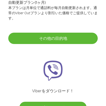
自動更新プラン(1ヶ月)
本プランは月単位で通話料が毎月自動更新されます。通
常のViber Outプランより割引いた価格でご提供していま
す。
その他の目的地
Viberをダウンロード！