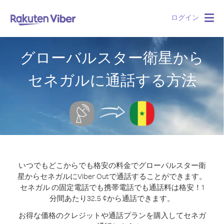
ログイン
Togg
navig
グローバルスター衛星から
セネガルに通話する方法
いつでもどこからでも格安の料金でグローバルスター衛
星からセネガルにViber Outで通話することができます。
セネガル の固定電話でも携帯電話でも通話料は格安！1
分間あたり32.5 ¢から通話できます。
お得な価格のクレジットや通話プランを購入してセネガ