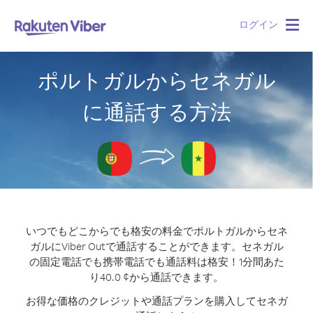
ログイン
Togg
navig
ポルトガルからセネガル
に通話する方法
いつでもどこからでも格安の料金でポルトガルからセネ
ガルにViber Outで通話することができます。
セネガル
の固定電話でも携帯電話でも通話料は格安！1分間あた
り40.0 ¢から通話できます。
お得な価格のクレジットや通話プランを購入してセネガ