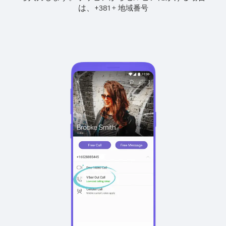
は、
+
+
381
地域番号