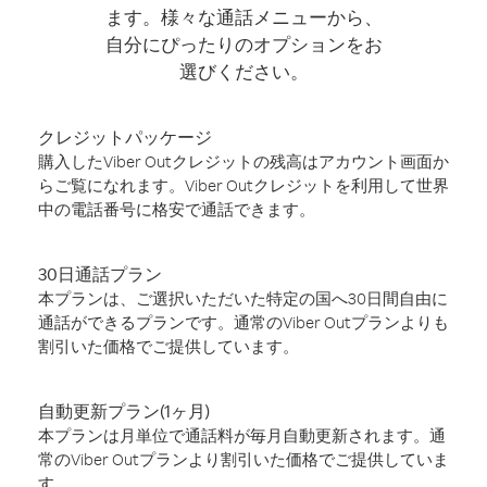
ます。様々な通話メニューから、
自分にぴったりのオプションをお
選びください。
クレジットパッケージ
購入したViber Outクレジットの残高はアカウント画面か
らご覧になれます。Viber Outクレジットを利用して世界
中の電話番号に格安で通話できます。
30日通話プラン
本プランは、ご選択いただいた特定の国へ30日間自由に
通話ができるプランです。通常のViber Outプランよりも
割引いた価格でご提供しています。
自動更新プラン(1ヶ月)
本プランは月単位で通話料が毎月自動更新されます。通
常のViber Outプランより割引いた価格でご提供していま
す。