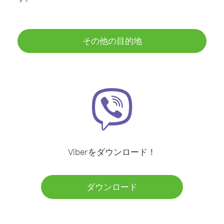
その他の目的地
Viberをダウンロード！
ダウンロード