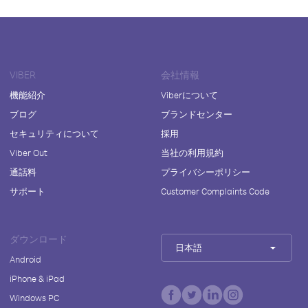
VIBER
会社情報
機能紹介
Viberについて
ブログ
ブランドセンター
セキュリティについて
採用
Viber Out
当社の利用規約
通話料
プライバシーポリシー
サポート
Customer Complaints Code
ダウンロード
日本語
Android
iPhone & iPad
Windows PC