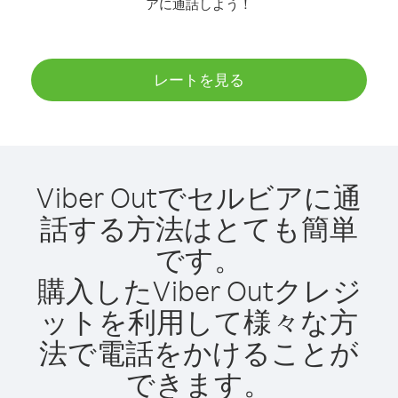
アに通話しよう！
レートを見る
Viber Outでセルビアに通
話する方法はとても簡単
です。
購入したViber Outクレジ
ットを利用して様々な方
法で電話をかけることが
できます。