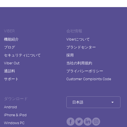
VIBER
会社情報
機能紹介
Viberについて
ブログ
ブランドセンター
セキュリティについて
採用
Viber Out
当社の利用規約
通話料
プライバシーポリシー
サポート
Customer Complaints Code
ダウンロード
日本語
Android
iPhone & iPad
Windows PC