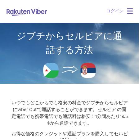
ログイン
Togg
navig
ジブチからセルビアに通
話する方法
いつでもどこからでも格安の料金でジブチからセルビア
にViber Outで通話することができます。
セルビア の固
定電話でも携帯電話でも通話料は格安！1分間あたり19.5
¢から通話できます。
お得な価格のクレジットや通話プランを購入してセルビ