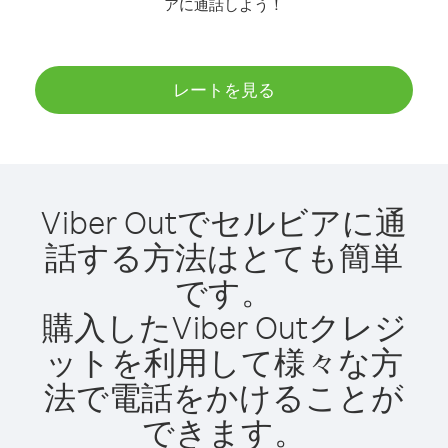
アに通話しよう！
レートを見る
Viber Outでセルビアに通
話する方法はとても簡単
です。
購入したViber Outクレジ
ットを利用して様々な方
法で電話をかけることが
できます。