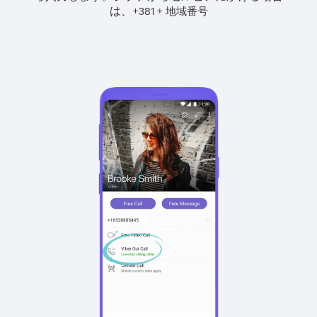
は、
+
+
381
地域番号