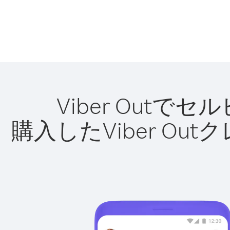
Viber Out
購入したViber O