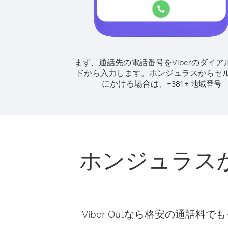
まず、通話先の電話番号をViberのダイア
ドから入力します。
ホンジュラスからセ
にかける場合は、
+
+
381
地域番号
ホンジュラス
Viber Outなら格安の通