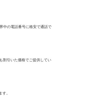
て世界中の電話番号に格安で通話で
よりも割引いた価格でご提供してい
ます。