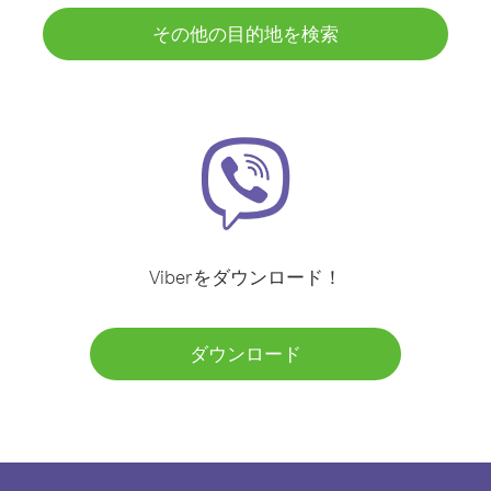
その他の目的地を検索
Viberをダウンロード！
ダウンロード