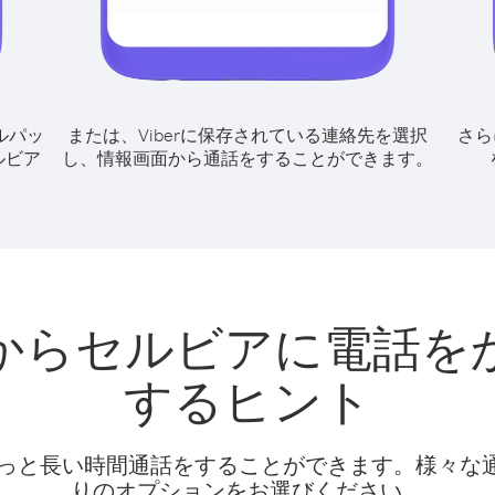
ルパッ
または、Viberに保存されている連絡先を選択
さら
ルビア
し、情報画面から通話をすることができます。
からセルビアに電話を
するヒント
話料でもっと長い時間通話をすることができます。様々
りのオプションをお選びください。