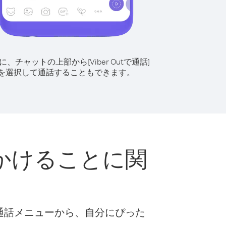
に、チャットの上部から[Viber Outで通話]
を選択して通話することもできます。
かけることに関
な通話メニューから、自分にぴった