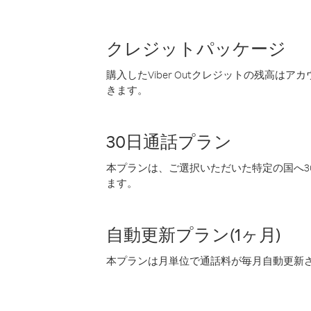
クレジットパッケージ
購入したViber Outクレジットの残高は
きます。
30日通話プラン
本プランは、ご選択いただいた特定の国へ30
ます。
自動更新プラン(1ヶ月)
本プランは月単位で通話料が毎月自動更新され