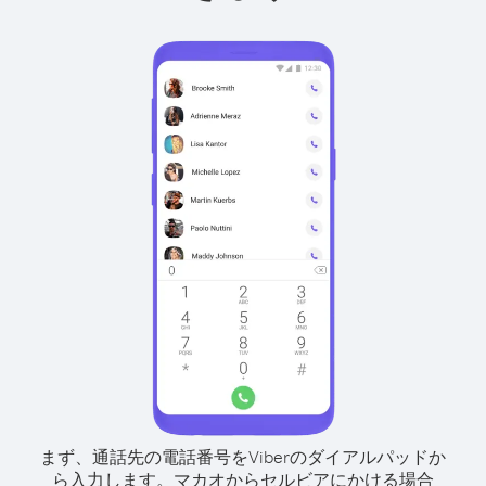
まず、通話先の電話番号をViberのダイアルパッドか
ら入力します。
マカオからセルビアにかける場合