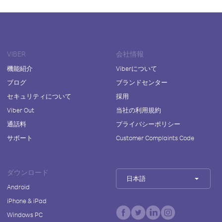
VIBER
会社情報
機能紹介
Viberについて
ブログ
ブランドセンター
セキュリティについて
採用
Viber Out
当社の利用規約
通話料
プライバシーポリシー
サポート
Customer Complaints Code
ダウンロード
日本語
Android
iPhone & iPad
Windows PC