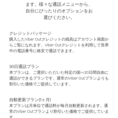
ます。様々な通話メニューから、
自分にぴったりのオプションをお
選びください。
クレジットパッケージ
購入したViber Outクレジットの残高はアカウント画面か
らご覧になれます。Viber Outクレジットを利用して世界
中の電話番号に格安で通話できます。
30日通話プラン
本プランは、ご選択いただいた特定の国へ30日間自由に
通話ができるプランです。通常のViber Outプランよりも
割引いた価格でご提供しています。
自動更新プラン(1ヶ月)
本プランは月単位で通話料が毎月自動更新されます。通
常のViber Outプランより割引いた価格でご提供していま
す。