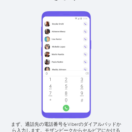
まず、通話先の電話番号をViberのダイアルパッドか
ら入力します。
モザンビークからセルビアにかける