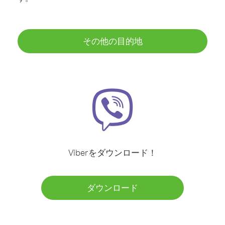
その他の目的地
Viberをダウンロード！
ダウンロード