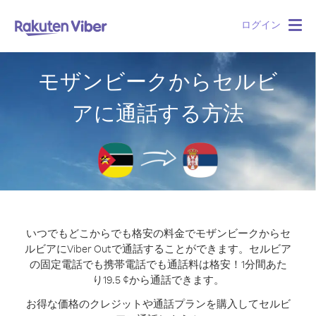
ログイン
Togg
navig
モザンビークからセルビ
アに通話する方法
いつでもどこからでも格安の料金でモザンビークからセ
ルビアにViber Outで通話することができます。
セルビア
の固定電話でも携帯電話でも通話料は格安！1分間あた
り19.5 ¢から通話できます。
お得な価格のクレジットや通話プランを購入してセルビ