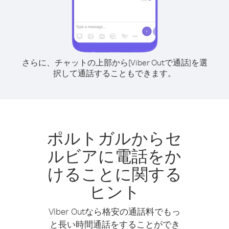
さらに、チャットの上部から[Viber Outで通話]を選
択して通話することもできます。
ポルトガルからセ
ルビアに電話をか
けることに関する
ヒント
Viber Outなら格安の通話料でもっ
と長い時間通話をすることができ