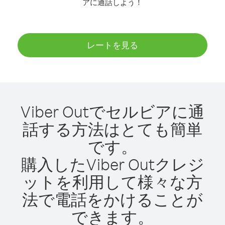
アに通話しよう！
レートを見る
Viber Outでセルビアに通
話する方法はとても簡単
です。
購入したViber Outクレジ
ットを利用して様々な方
法で電話をかけることが
できます。