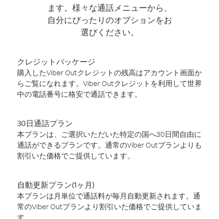
ます。様々な通話メニューから、
自分にぴったりのオプションをお
選びください。
クレジットパッケージ
購入したViber Outクレジットの残高はアカウント画面か
らご覧になれます。Viber Outクレジットを利用して世界
中の電話番号に格安で通話できます。
30日通話プラン
本プランは、ご選択いただいた特定の国へ30日間自由に
通話ができるプランです。通常のViber Outプランよりも
割引いた価格でご提供しています。
自動更新プラン(1ヶ月)
本プランは月単位で通話料が毎月自動更新されます。通
常のViber Outプランより割引いた価格でご提供していま
す。