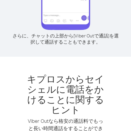
さらに、チャットの上部から[Viber Outで通話]を選
択して通話することもできます。
キプロスからセイ
シェルに電話をか
けることに関する
ヒント
Viber Outなら格安の通話料でもっ
と長い時間通話をすることができ