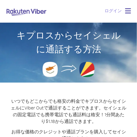
ログイン
Togg
navig
キプロスからセイシェル
に通話する方法
いつでもどこからでも格安の料金でキプロスからセイシ
ェルにViber Outで通話することができます。
セイシェル
の固定電話でも携帯電話でも通話料は格安！1分間あた
り$1.18から通話できます。
お得な価格のクレジットや通話プランを購入してセイシ