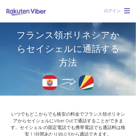
ログイン
Togg
navig
フランス領ポリネシアか
らセイシェルに通話する
方法
いつでもどこからでも格安の料金でフランス領ポリネシ
アからセイシェルにViber Outで通話することができま
す。
セイシェル の固定電話でも携帯電話でも通話料は格
安！1分間あたり99.0 ¢から通話できます。