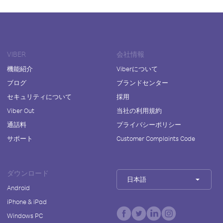
VIBER
会社情報
機能紹介
Viberについて
ブログ
ブランドセンター
セキュリティについて
採用
Viber Out
当社の利用規約
通話料
プライバシーポリシー
サポート
Customer Complaints Code
ダウンロード
日本語
Android
iPhone & iPad
Windows PC