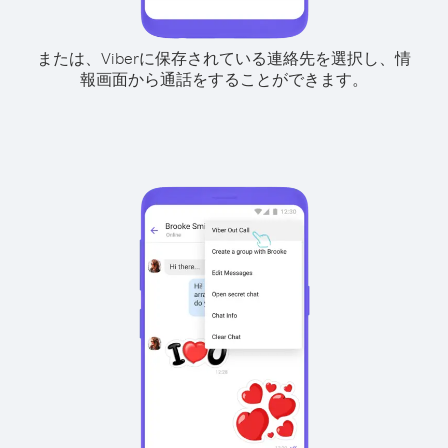
または、Viberに保存されている連絡先を選択し、情
報画面から通話をすることができます。