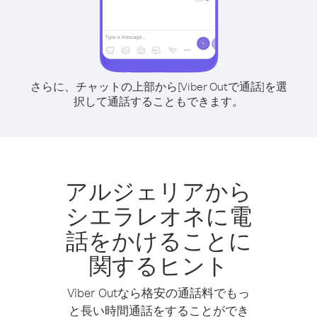
さらに、チャットの上部から[Viber Outで通話]を選
択して通話することもできます。
アルジェリアから
シエラレオネに電
話をかけることに
関するヒント
Viber Outなら格安の通話料でもっ
と長い時間通話をすることができ