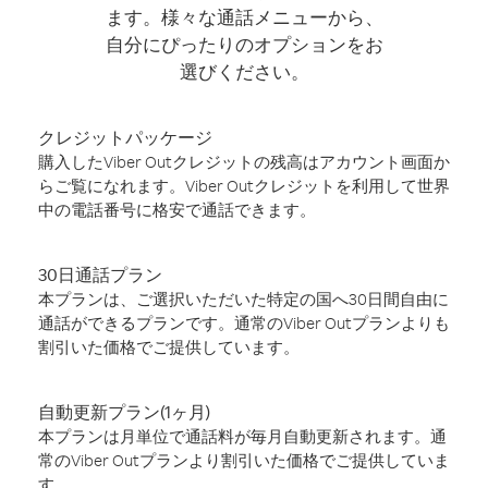
ます。様々な通話メニューから、
自分にぴったりのオプションをお
選びください。
クレジットパッケージ
購入したViber Outクレジットの残高はアカウント画面か
らご覧になれます。Viber Outクレジットを利用して世界
中の電話番号に格安で通話できます。
30日通話プラン
本プランは、ご選択いただいた特定の国へ30日間自由に
通話ができるプランです。通常のViber Outプランよりも
割引いた価格でご提供しています。
自動更新プラン(1ヶ月)
本プランは月単位で通話料が毎月自動更新されます。通
常のViber Outプランより割引いた価格でご提供していま
す。