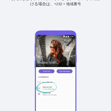
ける場合は、
+
+
232
地域番号