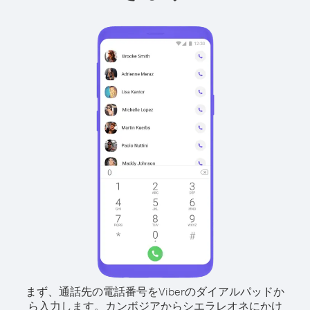
まず、通話先の電話番号をViberのダイアルパッドか
ら入力します。
カンボジアからシエラレオネにかけ