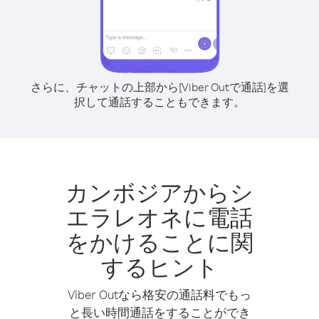
さらに、チャットの上部から[Viber Outで通話]を選
択して通話することもできます。
カンボジアからシ
エラレオネに電話
をかけることに関
するヒント
Viber Outなら格安の通話料でもっ
と長い時間通話をすることができ