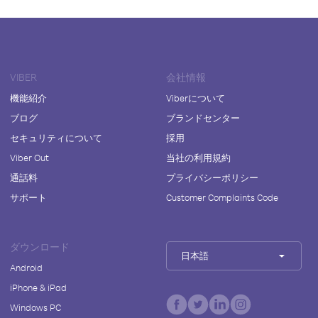
VIBER
会社情報
機能紹介
Viberについて
ブログ
ブランドセンター
セキュリティについて
採用
Viber Out
当社の利用規約
通話料
プライバシーポリシー
サポート
Customer Complaints Code
ダウンロード
日本語
Android
iPhone & iPad
Windows PC