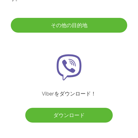
その他の目的地
Viberをダウンロード！
ダウンロード