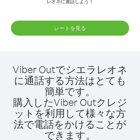
レオネに通話しよう！
レートを見る
Viber Outでシエラレオネ
に通話する方法はとても
簡単です。
購入したViber Outクレジ
ットを利用して様々な方
法で電話をかけることが
できます。