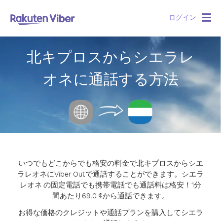
ログイン
Togg
navig
北キプロスからシエラレ
オネに通話する方法
いつでもどこからでも格安の料金で北キプロスからシエ
ラレオネにViber Outで通話することができます。
シエラ
レオネ の固定電話でも携帯電話でも通話料は格安！1分
間あたり69.0 ¢から通話できます。
お得な価格のクレジットや通話プランを購入してシエラ