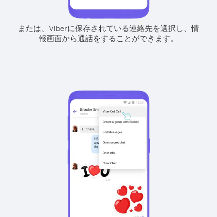
または、Viberに保存されている連絡先を選択し、情
報画面から通話をすることができます。