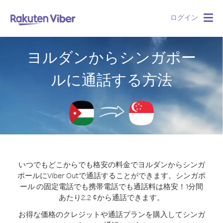
ログイン
Togg
navig
ヨルダンからシンガポー
ルに通話する方法
いつでもどこからでも格安の料金でヨルダンからシンガ
ポールにViber Outで通話することができます。
シンガポ
ール の固定電話でも携帯電話でも通話料は格安！1分間
あたり2.2 ¢から通話できます。
お得な価格のクレジットや通話プランを購入してシンガ