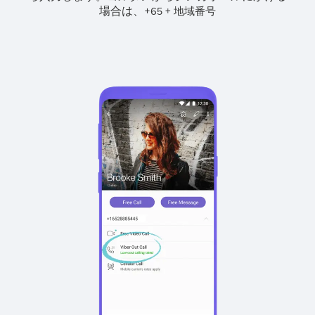
場合は、
+
+
65
地域番号