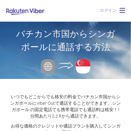
ログイン
Togg
navig
バチカン市国からシンガ
ポールに通話する方法
いつでもどこからでも格安の料金でバチカン市国からシ
ンガポールにViber Outで通話することができます。
シン
ガポール の固定電話でも携帯電話でも通話料は格安！1
分間あたり2.2 ¢から通話できます。
お得な価格のクレジットや通話プランを購入してシンガ