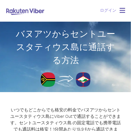
ログイン
Togg
navig
バヌアツからセントユー
スタティウス島に通話す
る方法
いつでもどこからでも格安の料金でバヌアツからセント
ユースタティウス島にViber Outで通話することができま
す。
セントユースタティウス島 の固定電話でも携帯電話
でも通話料は格安！1分間あたり19.9 ¢から通話できま