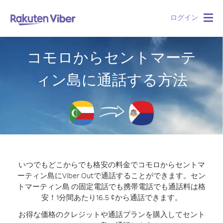
ログイン
Togg
navig
コモロからセントマーテ
ィン島に通話する方法
いつでもどこからでも格安の料金でコモロからセントマ
ーティン島にViber Outで通話することができます。
セン
トマーティン島 の固定電話でも携帯電話でも通話料は格
安！1分間あたり16.5 ¢から通話できます。
お得な価格のクレジットや通話プランを購入してセント