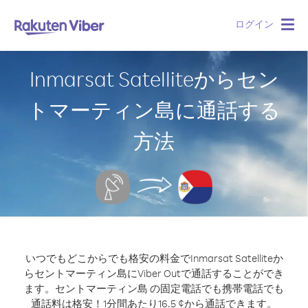
ログイン
Togg
navig
Inmarsat Satelliteからセン
トマーティン島に通話する
方法
いつでもどこからでも格安の料金でInmarsat Satelliteか
らセントマーティン島にViber Outで通話することができ
ます。
セントマーティン島 の固定電話でも携帯電話でも
通話料は格安！1分間あたり16.5 ¢から通話できます。