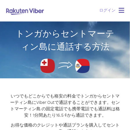
ログイン
Togg
navig
トンガからセントマーテ
ィン島に通話する方法
いつでもどこからでも格安の料金でトンガからセントマ
ーティン島にViber Outで通話することができます。
セン
トマーティン島 の固定電話でも携帯電話でも通話料は格
安！1分間あたり16.5 ¢から通話できます。
お得な価格のクレジットや通話プランを購入してセント