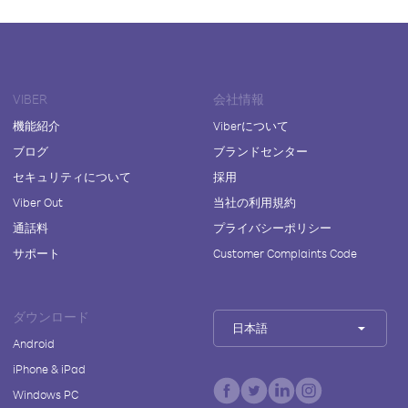
VIBER
会社情報
機能紹介
Viberについて
ブログ
ブランドセンター
セキュリティについて
採用
Viber Out
当社の利用規約
通話料
プライバシーポリシー
サポート
Customer Complaints Code
ダウンロード
日本語
Android
iPhone & iPad
Windows PC