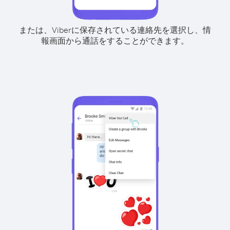
または、Viberに保存されている連絡先を選択し、情
報画面から通話をすることができます。