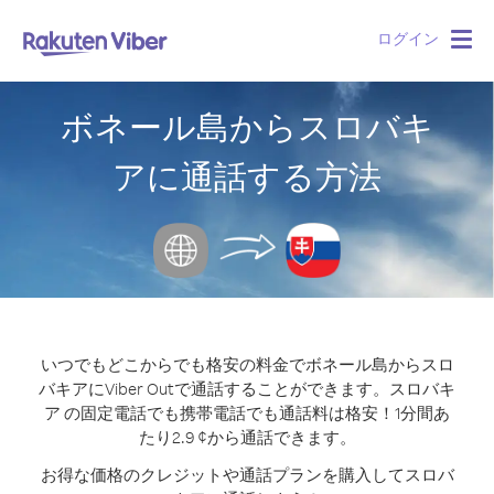
ログイン
Togg
navig
ボネール島からスロバキ
アに通話する方法
いつでもどこからでも格安の料金でボネール島からスロ
バキアにViber Outで通話することができます。
スロバキ
ア の固定電話でも携帯電話でも通話料は格安！1分間あ
たり2.9 ¢から通話できます。
お得な価格のクレジットや通話プランを購入してスロバ