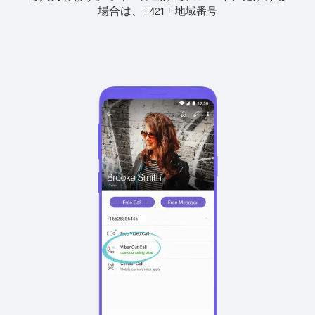
場合は、
+
+
421
地域番号