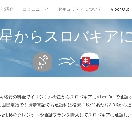
機能紹介
コミュニティ
セキュリティについて
Viber Out
星からスロバキア
格安の料金でイリジウム衛星からスロバキアにViber Outで通
の固定電話でも携帯電話でも通話料は格安！1分間あたり2.9 ¢から
な価格のクレジットや通話プランを購入してスロバキアに通話し