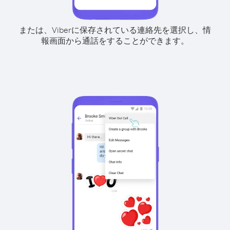
または、Viberに保存されている連絡先を選択し、情
報画面から通話をすることができます。