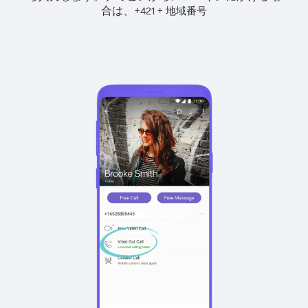
合は、
+
+
421
地域番号