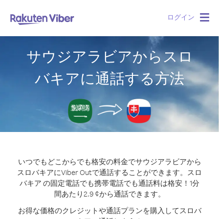
ログイン
Togg
navig
サウジアラビアからスロ
バキアに通話する方法
いつでもどこからでも格安の料金でサウジアラビアから
スロバキアにViber Outで通話することができます。
スロ
バキア の固定電話でも携帯電話でも通話料は格安！1分
間あたり2.9 ¢から通話できます。
お得な価格のクレジットや通話プランを購入してスロバ