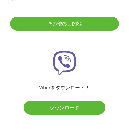
その他の目的地
Viberをダウンロード！
ダウンロード