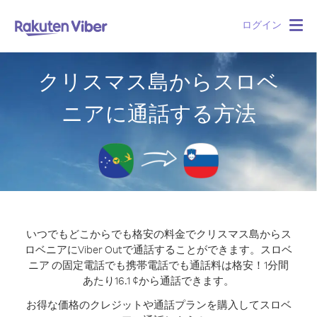
ログイン
Togg
navig
クリスマス島からスロベ
ニアに通話する方法
いつでもどこからでも格安の料金でクリスマス島からス
ロベニアにViber Outで通話することができます。
スロベ
ニア の固定電話でも携帯電話でも通話料は格安！1分間
あたり16.1 ¢から通話できます。
お得な価格のクレジットや通話プランを購入してスロベ