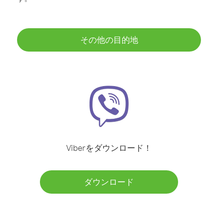
その他の目的地
Viberをダウンロード！
ダウンロード