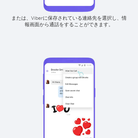
または、Viberに保存されている連絡先を選択し、情
報画面から通話をすることができます。