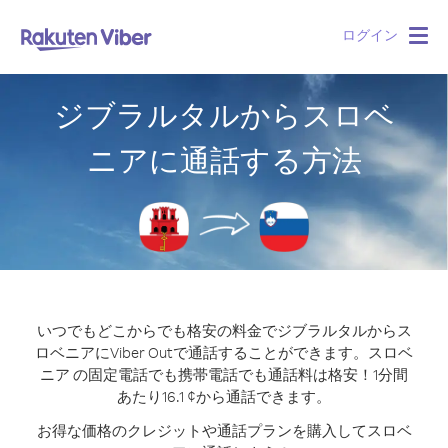
ログイン
Togg
navig
ジブラルタルからスロベ
ニアに通話する方法
いつでもどこからでも格安の料金でジブラルタルからス
ロベニアにViber Outで通話することができます。
スロベ
ニア の固定電話でも携帯電話でも通話料は格安！1分間
あたり16.1 ¢から通話できます。
お得な価格のクレジットや通話プランを購入してスロベ