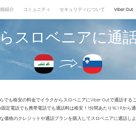
機能紹介
コミュニティ
セキュリティについて
Viber Out
らスロベニアに通
らでも格安の料金でイラクからスロベニアにViber Outで通話する
の固定電話でも携帯電話でも通話料は格安！1分間あたり16.1 ¢から
な価格のクレジットや通話プランを購入してスロベニアに通話し