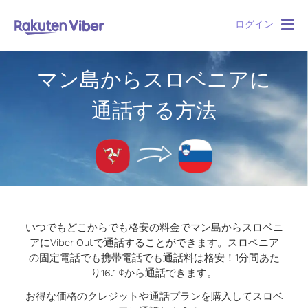
ログイン
Togg
navig
マン島からスロベニアに
通話する方法
いつでもどこからでも格安の料金でマン島からスロベニ
アにViber Outで通話することができます。
スロベニア
の固定電話でも携帯電話でも通話料は格安！1分間あた
り16.1 ¢から通話できます。
お得な価格のクレジットや通話プランを購入してスロベ