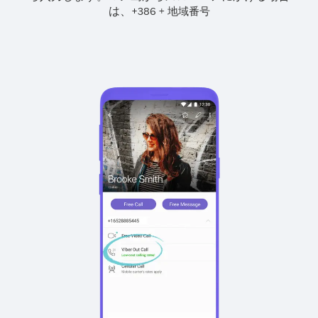
は、
+
+
386
地域番号