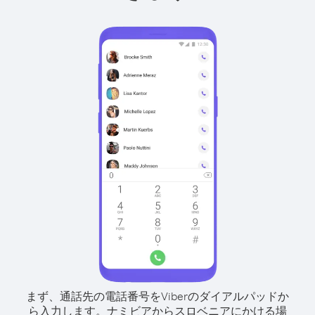
まず、通話先の電話番号をViberのダイアルパッドか
ら入力します。
ナミビアからスロベニアにかける場