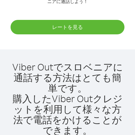
ニアに通話しよう！
レートを見る
Viber Outでスロベニアに
通話する方法はとても簡
単です。
購入したViber Outクレジ
ットを利用して様々な方
法で電話をかけることが
できます。