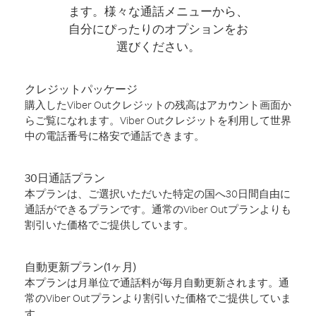
ます。様々な通話メニューから、
自分にぴったりのオプションをお
選びください。
クレジットパッケージ
購入したViber Outクレジットの残高はアカウント画面か
らご覧になれます。Viber Outクレジットを利用して世界
中の電話番号に格安で通話できます。
30日通話プラン
本プランは、ご選択いただいた特定の国へ30日間自由に
通話ができるプランです。通常のViber Outプランよりも
割引いた価格でご提供しています。
自動更新プラン(1ヶ月)
本プランは月単位で通話料が毎月自動更新されます。通
常のViber Outプランより割引いた価格でご提供していま
す。