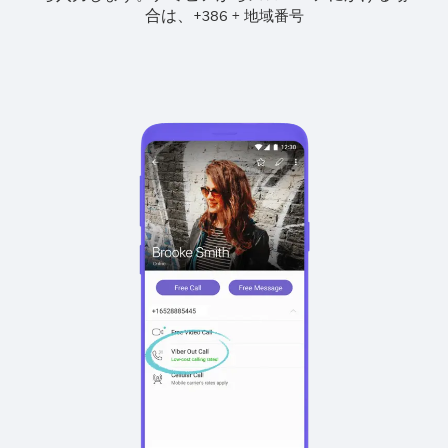
合は、
+
+
386
地域番号