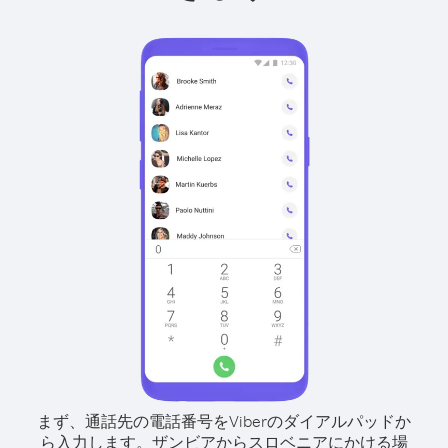
まず、通話先の電話番号をViberのダイアルパッドか
ら入力します。
ザンビアからスロベニアにかける場