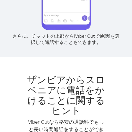
さらに、チャットの上部から[Viber Outで通話]を選
択して通話することもできます。
ザンビアからスロ
ベニアに電話をか
けることに関する
ヒント
Viber Outなら格安の通話料でもっ
と長い時間通話をすることができ