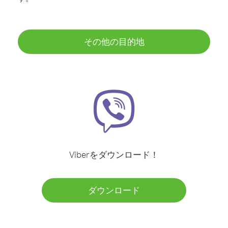
その他の目的地
Viberをダウンロード！
ダウンロード