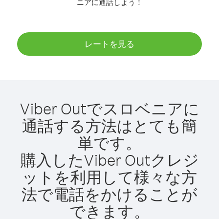
ニアに通話しよう！
レートを見る
Viber Outでスロベニアに
通話する方法はとても簡
単です。
購入したViber Outクレジ
ットを利用して様々な方
法で電話をかけることが
できます。