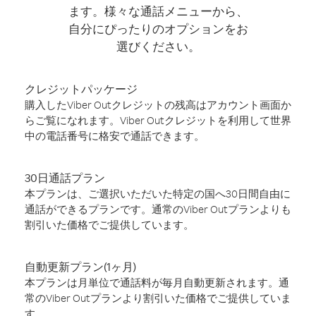
ます。様々な通話メニューから、
自分にぴったりのオプションをお
選びください。
クレジットパッケージ
購入したViber Outクレジットの残高はアカウント画面か
らご覧になれます。Viber Outクレジットを利用して世界
中の電話番号に格安で通話できます。
30日通話プラン
本プランは、ご選択いただいた特定の国へ30日間自由に
通話ができるプランです。通常のViber Outプランよりも
割引いた価格でご提供しています。
自動更新プラン(1ヶ月)
本プランは月単位で通話料が毎月自動更新されます。通
常のViber Outプランより割引いた価格でご提供していま
す。