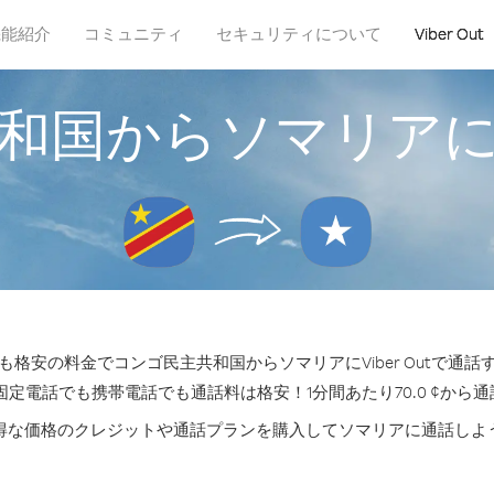
機能紹介
コミュニティ
セキュリティについて
Viber Out
和国からソマリア
格安の料金でコンゴ民主共和国からソマリアにViber Outで通
固定電話でも携帯電話でも通話料は格安！1分間あたり70.0 ¢から
得な価格のクレジットや通話プランを購入してソマリアに通話しよ