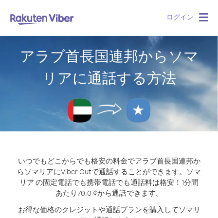
ログイン
Togg
navig
アラブ首長国連邦からソマ
リアに通話する方法
いつでもどこからでも格安の料金でアラブ首長国連邦か
らソマリアにViber Outで通話することができます。
ソマ
リア の固定電話でも携帯電話でも通話料は格安！1分間
あたり70.0 ¢から通話できます。
お得な価格のクレジットや通話プランを購入してソマリ