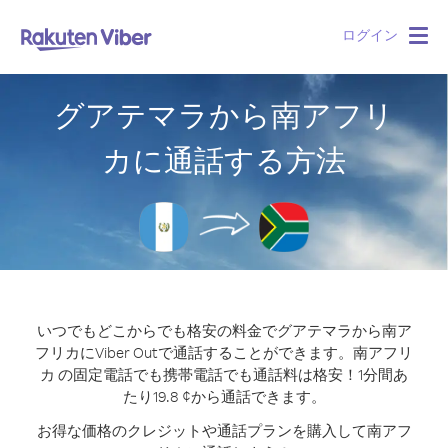
ログイン
Togg
navig
グアテマラから南アフリ
カに通話する方法
いつでもどこからでも格安の料金でグアテマラから南ア
フリカにViber Outで通話することができます。
南アフリ
カ の固定電話でも携帯電話でも通話料は格安！1分間あ
たり19.8 ¢から通話できます。
お得な価格のクレジットや通話プランを購入して南アフ