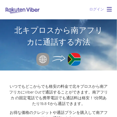
ログイン
Togg
navig
北キプロスから南アフリ
カに通話する方法
いつでもどこからでも格安の料金で北キプロスから南ア
フリカにViber Outで通話することができます。
南アフリ
カ の固定電話でも携帯電話でも通話料は格安！1分間あ
たり19.8 ¢から通話できます。
お得な価格のクレジットや通話プランを購入して南アフ