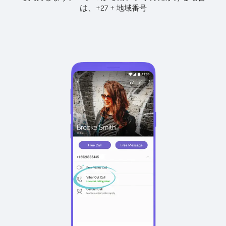
は、
+
+
27
地域番号