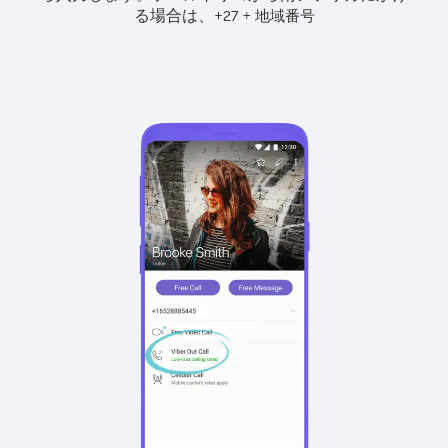
る場合は、
+
+
27
地域番号