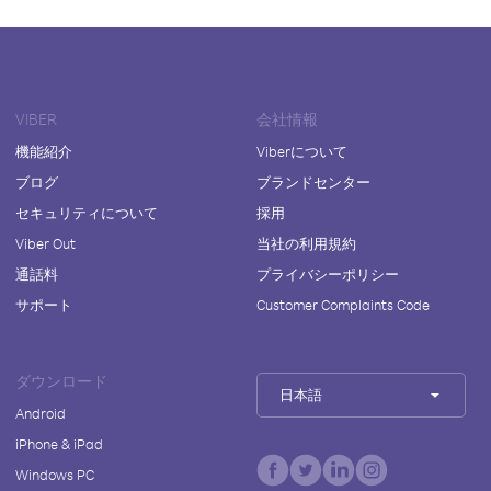
VIBER
会社情報
機能紹介
Viberについて
ブログ
ブランドセンター
セキュリティについて
採用
Viber Out
当社の利用規約
通話料
プライバシーポリシー
サポート
Customer Complaints Code
ダウンロード
日本語
Android
iPhone & iPad
Windows PC