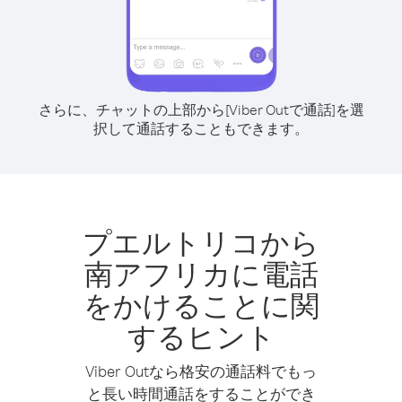
さらに、チャットの上部から[Viber Outで通話]を選
択して通話することもできます。
プエルトリコから
南アフリカに電話
をかけることに関
するヒント
Viber Outなら格安の通話料でもっ
と長い時間通話をすることができ