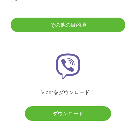
その他の目的地
Viberをダウンロード！
ダウンロード