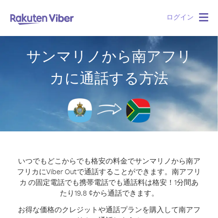
ログイン
Togg
navig
サンマリノから南アフリ
カに通話する方法
いつでもどこからでも格安の料金でサンマリノから南ア
フリカにViber Outで通話することができます。
南アフリ
カ の固定電話でも携帯電話でも通話料は格安！1分間あ
たり19.8 ¢から通話できます。
お得な価格のクレジットや通話プランを購入して南アフ