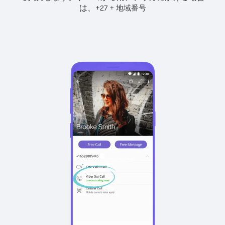
は、
+
+
27
地域番号