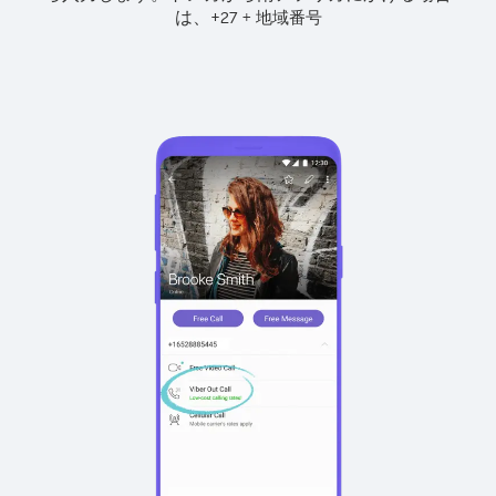
は、
+
+
27
地域番号